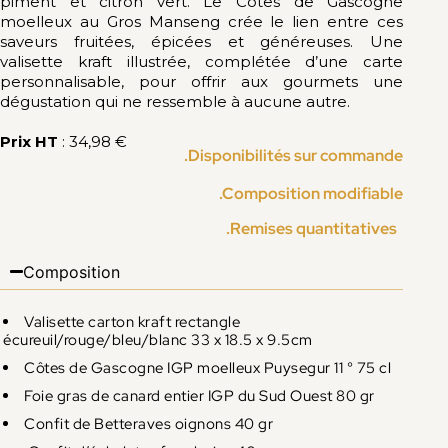
piment et citron vert. Le Côtes de Gascogne
moelleux au Gros Manseng crée le lien entre ces
saveurs fruitées, épicées et généreuses. Une
valisette kraft illustrée, complétée d’une carte
personnalisable, pour offrir aux gourmets une
dégustation qui ne ressemble à aucune autre.
Prix HT
: 34,98 €
.Disponibilités sur commande
.Composition modifiable
.Remises quantitatives
Composition
Valisette carton kraft rectangle
écureuil/rouge/bleu/blanc 33 x 18.5 x 9.5cm
Côtes de Gascogne IGP moelleux Puysegur 11 ° 75 cl
Foie gras de canard entier IGP du Sud Ouest 80 gr
Confit de Betteraves oignons 40 gr