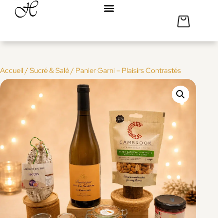
Accueil
/
Sucré & Salé
/ Panier Garni – Plaisirs Contrastés