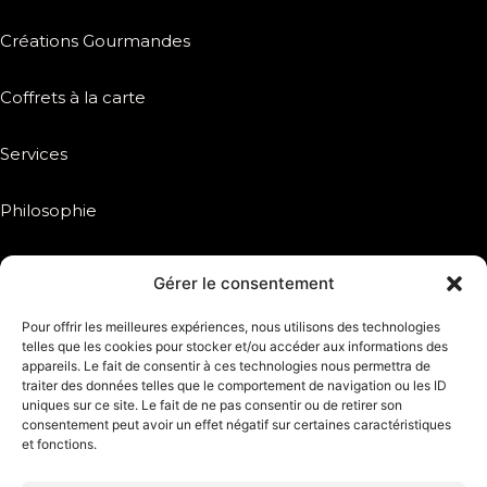
Créations Gourmandes
Coffrets à la carte
Services
Philosophie
Inspiration
Gérer le consentement
Réseaux sociaux
Pour offrir les meilleures expériences, nous utilisons des technologies
telles que les cookies pour stocker et/ou accéder aux informations des
appareils. Le fait de consentir à ces technologies nous permettra de
traiter des données telles que le comportement de navigation ou les ID
uniques sur ce site. Le fait de ne pas consentir ou de retirer son
DEVIS
consentement peut avoir un effet négatif sur certaines caractéristiques
et fonctions.