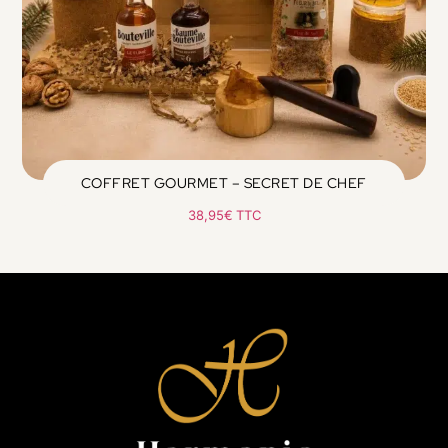
COFFRET GOURMET – SECRET DE CHEF
38,95
€
TTC